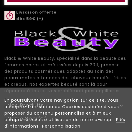
Livraison offerte
dès 59€ (*)
Black & White Beauty, spécialisé dans la beauté des
femmes noires et métissées depuis 2011, propose
des produits cosmétiques adaptés au soin des
peaux mates à foncées des cheveux bouclés, frisés
et crépus. Nos expertes beauté sont là pour
répondre à toutes vos problématiques capillaires.
En poursuivant votre navigation sur ce site, vous
Nos Produits

acceptez l'utilisation de Cookies destinée à vous
proposer du contenu personnalisé et à mieux
Notre Société

comprendre votre utilisation de notre e-shop.
Plus
d'informations
Personnalisation