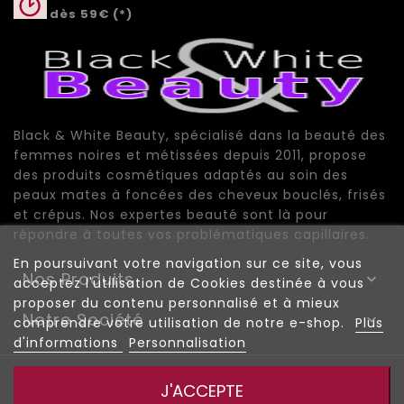
dès 59€ (*)
Black & White Beauty, spécialisé dans la beauté des
femmes noires et métissées depuis 2011, propose
des produits cosmétiques adaptés au soin des
peaux mates à foncées des cheveux bouclés, frisés
et crépus. Nos expertes beauté sont là pour
répondre à toutes vos problématiques capillaires.
En poursuivant votre navigation sur ce site, vous
Nos Produits

acceptez l'utilisation de Cookies destinée à vous
proposer du contenu personnalisé et à mieux
Notre Société

comprendre votre utilisation de notre e-shop.
Plus
d'informations
Personnalisation
© 2026 - Black And White Beauty |
|
Mentions Légales
J'ACCEPTE
|
|
Conditions de vente
Plan du site
Plan de site