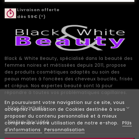
Livraison offerte
dès 59€ (*)
Black & White Beauty, spécialisé dans la beauté des
femmes noires et métissées depuis 2011, propose
des produits cosmétiques adaptés au soin des
peaux mates à foncées des cheveux bouclés, frisés
et crépus. Nos expertes beauté sont là pour
répondre à toutes vos problématiques capillaires.
En poursuivant votre navigation sur ce site, vous
Nos Produits

acceptez l'utilisation de Cookies destinée à vous
proposer du contenu personnalisé et à mieux
Notre Société

comprendre votre utilisation de notre e-shop.
Plus
d'informations
Personnalisation