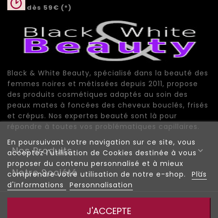
dès 59€ (*)
Black & White Beauty, spécialisé dans la beauté des
femmes noires et métissées depuis 2011, propose
des produits cosmétiques adaptés au soin des
peaux mates à foncées des cheveux bouclés, frisés
et crépus. Nos expertes beauté sont là pour
répondre à toutes vos problématiques capillaires.
En poursuivant votre navigation sur ce site, vous
Nos Produits

acceptez l'utilisation de Cookies destinée à vous
proposer du contenu personnalisé et à mieux
Notre Société

comprendre votre utilisation de notre e-shop.
Plus
d'informations
Personnalisation
© 2026 - Black And White Beauty |
|
Mentions Légales
J'ACCEPTE
|
|
Conditions de vente
Plan du site
Plan de site