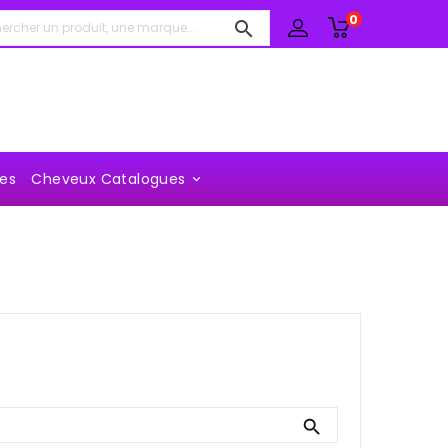
0

es
Cheveux Catalogues

