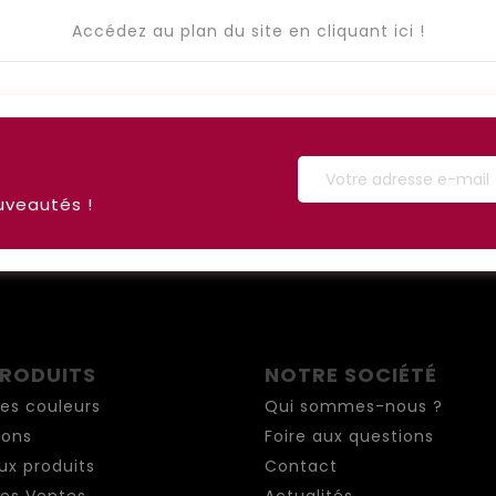
Accédez au plan du site en cliquant ici !
uveautés !
PRODUITS
NOTRE SOCIÉTÉ
es couleurs
Qui sommes-nous ?
ions
Foire aux questions
x produits
Contact