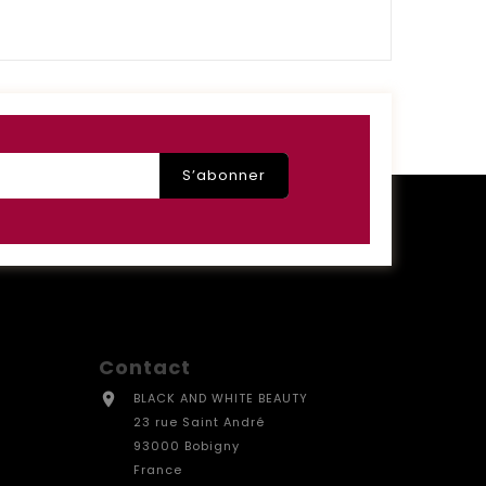
Contact

BLACK AND WHITE BEAUTY
23 rue Saint André
93000 Bobigny
France