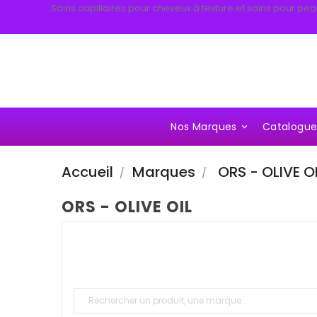
Soins capillaires pour cheveux à texture et soins pour pea
Nos Marques
Catalogu

Accueil
Marques
ORS - OLIVE O
ORS - OLIVE OIL