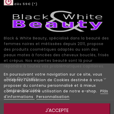
dès 59€ (*)
Black & White Beauty, spécialisé dans la beauté des
femmes noires et métissées depuis 2011, propose
des produits cosmétiques adaptés au soin des
peaux mates à foncées des cheveux bouclés, frisés
et crépus. Nos expertes beauté sont là pour
répondre à toutes vos problématiques capillaires.
En poursuivant votre navigation sur ce site, vous
Nos Produits

acceptez l'utilisation de Cookies destinée à vous
proposer du contenu personnalisé et à mieux
Notre Société

comprendre votre utilisation de notre e-shop.
Plus
d'informations
Personnalisation
© 2026 - Black And White Beauty |
|
Mentions Légales
J'ACCEPTE
|
|
Conditions de vente
Plan du site
Plan de site