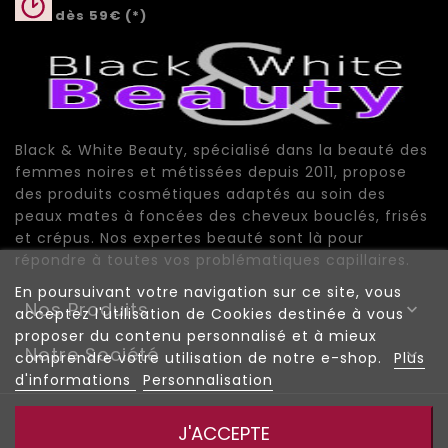
dès 59€ (*)
Black & White Beauty, spécialisé dans la beauté des
femmes noires et métissées depuis 2011, propose
des produits cosmétiques adaptés au soin des
peaux mates à foncées des cheveux bouclés, frisés
et crépus. Nos expertes beauté sont là pour
répondre à toutes vos problématiques capillaires.
En poursuivant votre navigation sur ce site, vous
Nos Produits

acceptez l'utilisation de Cookies destinée à vous
proposer du contenu personnalisé et à mieux
Notre Société

comprendre votre utilisation de notre e-shop.
Plus
d'informations
Personnalisation
© 2026 - Black And White Beauty |
|
Mentions Légales
J'ACCEPTE
|
|
Conditions de vente
Plan du site
Plan de site