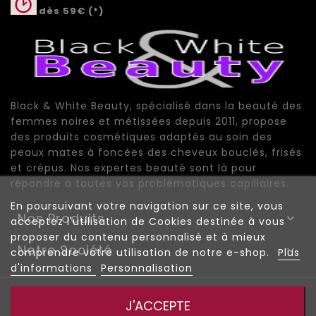
dès 59€ (*)
Black & White Beauty, spécialisé dans la beauté des
femmes noires et métissées depuis 2011, propose
des produits cosmétiques adaptés au soin des
peaux mates à foncées des cheveux bouclés, frisés
et crépus. Nos expertes beauté sont là pour
répondre à toutes vos problématiques capillaires.
En poursuivant votre navigation sur ce site, vous
Nos Produits

acceptez l'utilisation de Cookies destinée à vous
proposer du contenu personnalisé et à mieux
Notre Société

comprendre votre utilisation de notre e-shop.
Plus
d'informations
Personnalisation
© 2026 - Black And White Beauty |
|
Mentions Légales
J'ACCEPTE
|
|
Conditions de vente
Plan du site
Plan de site