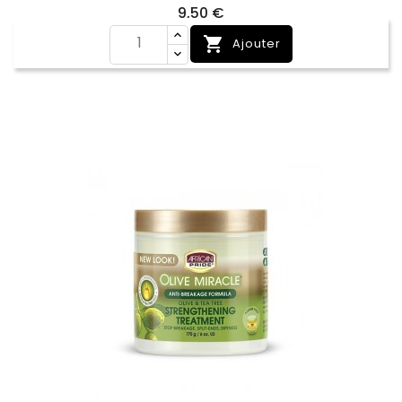
Prix
9,50 €

Ajouter