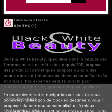
Livraison offerte
dès 59€ (*)
Black & White Beauty, spécialisé dans la beauté des
femmes noires et métissées depuis 2011, propose
des produits cosmétiques adaptés au soin des
peaux mates à foncées des cheveux bouclés, frisés
et crépus. Nos expertes beauté sont là pour
répondre à toutes vos problématiques capillaires.
En poursuivant votre navigation sur ce site, vous
Nos Produits

acceptez l'utilisation de Cookies destinée à vous
proposer du contenu personnalisé et à mieux
Notre Société

comprendre votre utilisation de notre e-shop.
Plus