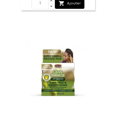

Ajouter