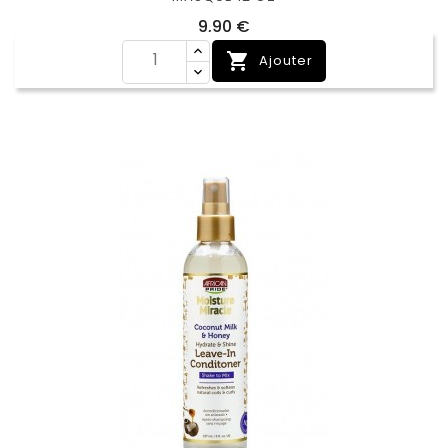
Prix
9,90 €

Ajouter