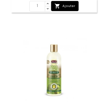

Ajouter