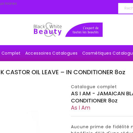
ux noires
e Complet
Accessoires Catalogues
Cosmétiques Catalogu
K CASTOR OIL LEAVE – IN CONDITIONER 8oz
Catalogue complet
AS I AM - JAMAICAN BL
CONDITIONER 8oz
As I Am
Aucune prime de fidélité n