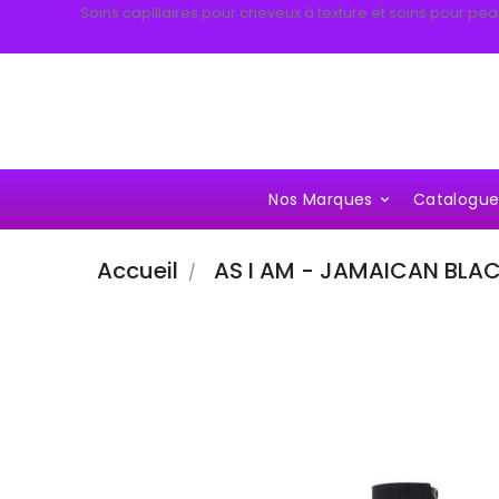
Soins capillaires pour cheveux à texture et soins pour pea
Nos Marques
Catalogu

Accueil
AS I AM - JAMAICAN BLAC