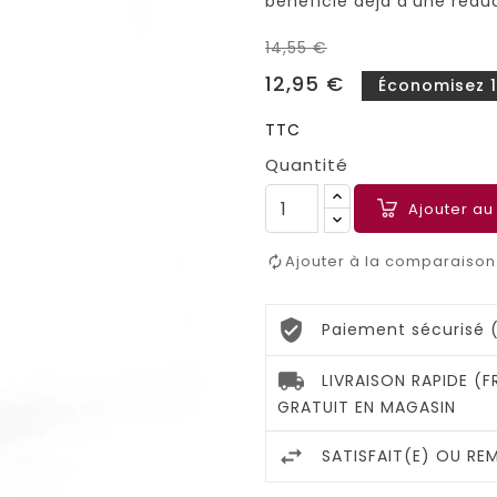
bénéficie déjà d'une rédu
14,55 €
12,95 €
Économisez 1
TTC
Quantité
Ajouter au
Ajouter à la comparaison
Paiement sécurisé 
LIVRAISON RAPIDE (
GRATUIT EN MAGASIN
SATISFAIT(E) OU RE