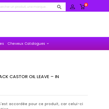
0

es
Cheveux Catalogues

ACK CASTOR OIL LEAVE – IN
'est accordée pour ce produit, car celui-ci