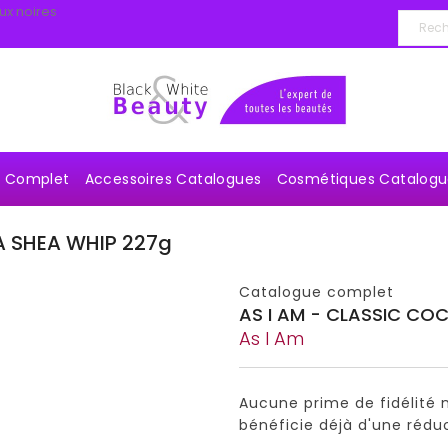
ux noires
e Complet
Accessoires Catalogues
Cosmétiques Catalogu
A SHEA WHIP 227g
Catalogue complet
AS I AM - CLASSIC CO
As I Am
Aucune prime de fidélité n
bénéficie déjà d'une rédu