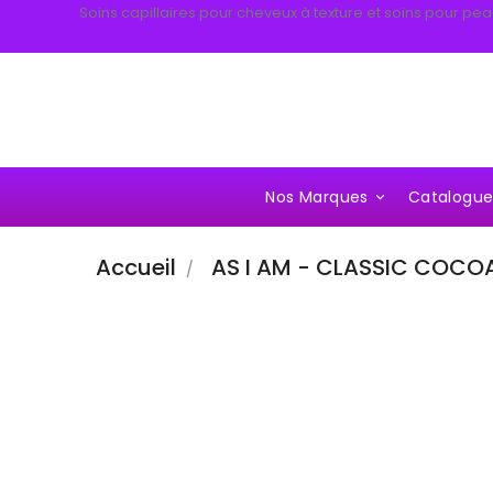
Soins capillaires pour cheveux à texture et soins pour pea
Nos Marques
Catalogu

Accueil
AS I AM - CLASSIC COCO