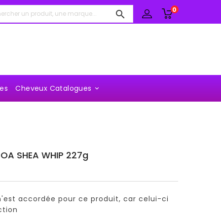
0

es
Cheveux Catalogues

COA SHEA WHIP 227g
'est accordée pour ce produit, car celui-ci
ction