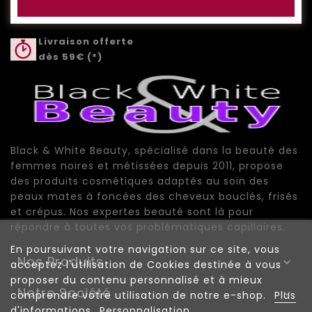
Livraison offerte
dès 59€ (*)
Black & White Beauty, spécialisé dans la beauté des
femmes noires et métissées depuis 2011, propose
des produits cosmétiques adaptés au soin des
peaux mates à foncées des cheveux bouclés, frisés
et crépus. Nos expertes beauté sont là pour
répondre à toutes vos problématiques capillaires.
En poursuivant votre navigation sur ce site, vous
Nos Produits

acceptez l'utilisation de Cookies destinée à vous
proposer du contenu personnalisé et à mieux
Notre Société

comprendre votre utilisation de notre e-shop.
Plus
d'informations
Personnalisation